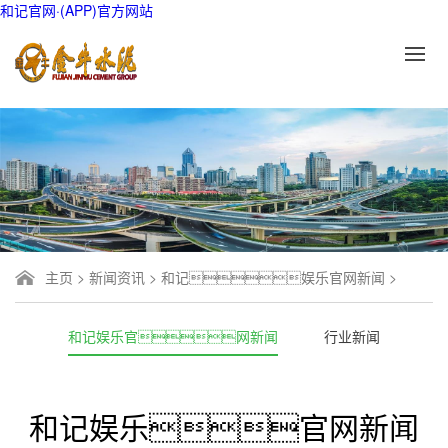
和记官网·(APP)官方网站
主页
> 新闻资讯 >
和记娱乐官网新闻
>
和记娱乐官网新闻
行业新闻
和记娱乐官网新闻