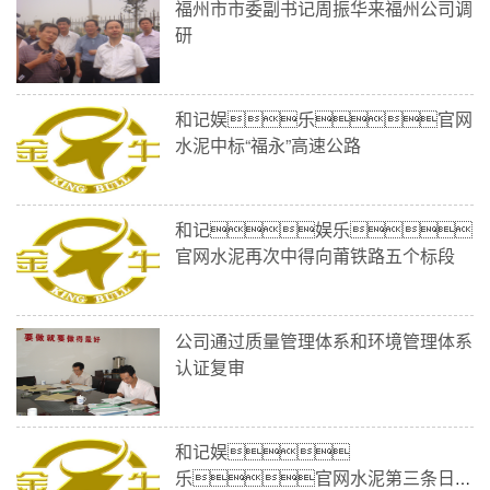
福州市市委副书记周振华来福州公司调
研
和记娱乐官网
水泥中标“福永”高速公路
和记娱乐
官网水泥再次中得向莆铁路五个标段
公司通过质量管理体系和环境管理体系
认证复审
和记娱
乐官网水泥第三条日产